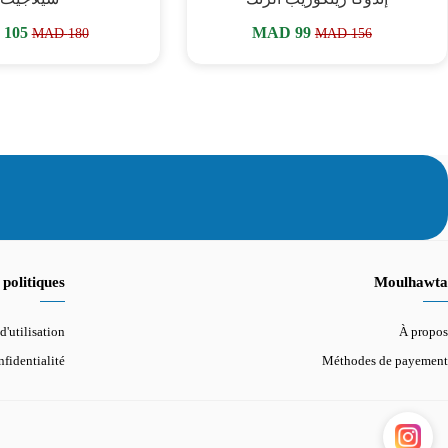
MAD
105
MAD
99
MAD
180
MAD
156
politiques
Moulhawta
d'utilisation
À propos
fidentialité
Méthodes de payement