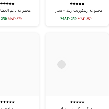
مجموعة زينكوريب زنك + سبي...
مجموعة دعم العظام و
MAD
250
MAD
250
MAD
379
MAD
350
إندوكا زينكوريب الزنك
شيلاجيت